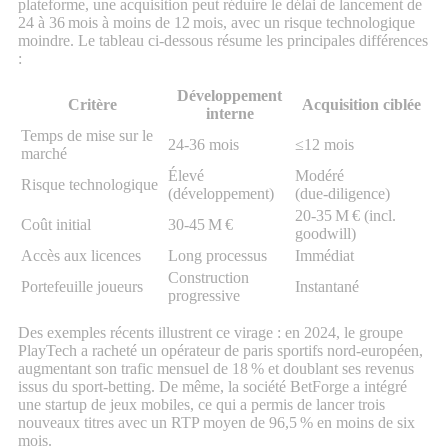
plateforme, une acquisition peut réduire le délai de lancement de
24 à 36 mois à moins de 12 mois, avec un risque technologique
moindre. Le tableau ci‑dessous résume les principales différences
:
Développement
Critère
Acquisition ciblée
interne
Temps de mise sur le
24‑36 mois
≤12 mois
marché
Élevé
Modéré
Risque technologique
(développement)
(due‑diligence)
20‑35 M € (incl.
Coût initial
30‑45 M €
goodwill)
Accès aux licences
Long processus
Immédiat
Construction
Portefeuille joueurs
Instantané
progressive
Des exemples récents illustrent ce virage : en 2024, le groupe
PlayTech a racheté un opérateur de paris sportifs nord‑européen,
augmentant son trafic mensuel de 18 % et doublant ses revenus
issus du sport‑betting. De même, la société BetForge a intégré
une startup de jeux mobiles, ce qui a permis de lancer trois
nouveaux titres avec un RTP moyen de 96,5 % en moins de six
mois.