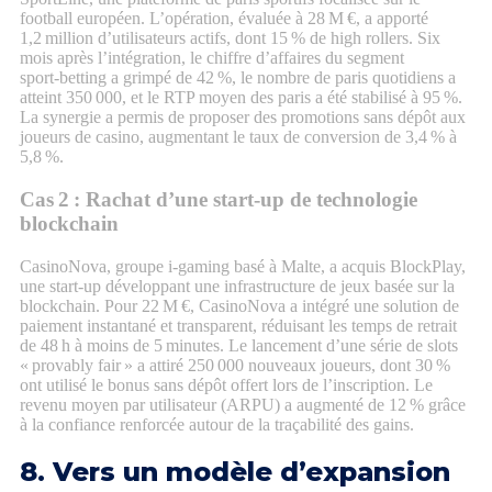
football européen. L’opération, évaluée à 28 M €, a apporté
1,2 million d’utilisateurs actifs, dont 15 % de high rollers. Six
mois après l’intégration, le chiffre d’affaires du segment
sport‑betting a grimpé de 42 %, le nombre de paris quotidiens a
atteint 350 000, et le RTP moyen des paris a été stabilisé à 95 %.
La synergie a permis de proposer des promotions sans dépôt aux
joueurs de casino, augmentant le taux de conversion de 3,4 % à
5,8 %.
Cas 2 : Rachat d’une start‑up de technologie
blockchain
CasinoNova, groupe i‑gaming basé à Malte, a acquis BlockPlay,
une start‑up développant une infrastructure de jeux basée sur la
blockchain. Pour 22 M €, CasinoNova a intégré une solution de
paiement instantané et transparent, réduisant les temps de retrait
de 48 h à moins de 5 minutes. Le lancement d’une série de slots
« provably fair » a attiré 250 000 nouveaux joueurs, dont 30 %
ont utilisé le bonus sans dépôt offert lors de l’inscription. Le
revenu moyen par utilisateur (ARPU) a augmenté de 12 % grâce
à la confiance renforcée autour de la traçabilité des gains.
8. Vers un modèle d’expansion