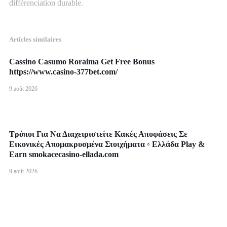
différenciation durable.
Articles similaires
Cassino Casumo Roraima Get Free Bonus
https://www.casino-377bet.com/
9 août 2026
Τρόποι Για Να Διαχειριστείτε Κακές Αποφάσεις Σε
Εικονικές Απομακρυσμένα Στοιχήματα ◦ Ελλάδα Play &
Earn smokacecasino-ellada.com
9 août 2026