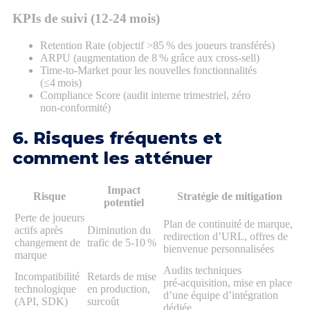
KPIs de suivi (12‑24 mois)
Retention Rate (objectif >85 % des joueurs transférés)
ARPU (augmentation de 8 % grâce aux cross‑sell)
Time‑to‑Market pour les nouvelles fonctionnalités
(≤4 mois)
Compliance Score (audit interne trimestriel, zéro
non‑conformité)
6. Risques fréquents et
comment les atténuer
Impact
Risque
Stratégie de mitigation
potentiel
Perte de joueurs
Plan de continuité de marque,
actifs après
Diminution du
redirection d’URL, offres de
changement de
trafic de 5‑10 %
bienvenue personnalisées
marque
Audits techniques
Incompatibilité
Retards de mise
pré‑acquisition, mise en place
technologique
en production,
d’une équipe d’intégration
(API, SDK)
surcoût
dédiée