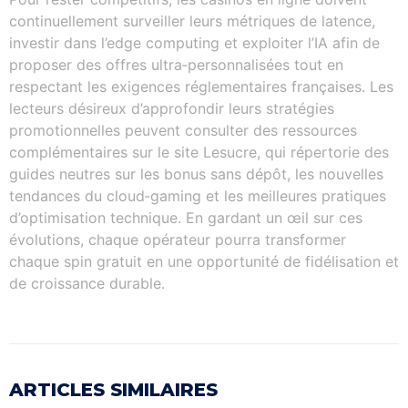
continuellement surveiller leurs métriques de latence,
investir dans l’edge computing et exploiter l’IA afin de
proposer des offres ultra‑personnalisées tout en
respectant les exigences réglementaires françaises. Les
lecteurs désireux d’approfondir leurs stratégies
promotionnelles peuvent consulter des ressources
complémentaires sur le site Lesucre, qui répertorie des
guides neutres sur les bonus sans dépôt, les nouvelles
tendances du cloud‑gaming et les meilleures pratiques
d’optimisation technique. En gardant un œil sur ces
évolutions, chaque opérateur pourra transformer
chaque spin gratuit en une opportunité de fidélisation et
de croissance durable.
ARTICLES SIMILAIRES