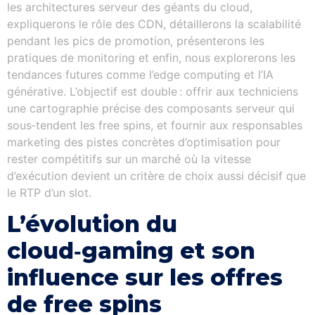
les architectures serveur des géants du cloud,
expliquerons le rôle des CDN, détaillerons la scalabilité
pendant les pics de promotion, présenterons les
pratiques de monitoring et enfin, nous explorerons les
tendances futures comme l’edge computing et l’IA
générative. L’objectif est double : offrir aux techniciens
une cartographie précise des composants serveur qui
sous‑tendent les free spins, et fournir aux responsables
marketing des pistes concrètes d’optimisation pour
rester compétitifs sur un marché où la vitesse
d’exécution devient un critère de choix aussi décisif que
le RTP d’un slot.
L’évolution du
cloud‑gaming et son
influence sur les offres
de free spins