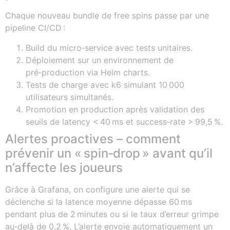
Chaque nouveau bundle de free spins passe par une
pipeline CI/CD :
Build du micro‑service avec tests unitaires.
Déploiement sur un environnement de
pré‑production via Helm charts.
Tests de charge avec k6 simulant 10 000
utilisateurs simultanés.
Promotion en production après validation des
seuils de latency < 40 ms et success‑rate > 99,5 %.
Alertes proactives – comment
prévenir un « spin‑drop » avant qu’il
n’affecte les joueurs
Grâce à Grafana, on configure une alerte qui se
déclenche si la latence moyenne dépasse 60 ms
pendant plus de 2 minutes ou si le taux d’erreur grimpe
au‑delà de 0,2 %. L’alerte envoie automatiquement un