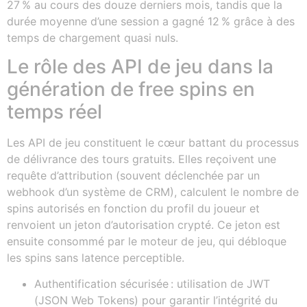
27 % au cours des douze derniers mois, tandis que la
durée moyenne d’une session a gagné 12 % grâce à des
temps de chargement quasi nuls.
Le rôle des API de jeu dans la
génération de free spins en
temps réel
Les API de jeu constituent le cœur battant du processus
de délivrance des tours gratuits. Elles reçoivent une
requête d’attribution (souvent déclenchée par un
webhook d’un système de CRM), calculent le nombre de
spins autorisés en fonction du profil du joueur et
renvoient un jeton d’autorisation crypté. Ce jeton est
ensuite consommé par le moteur de jeu, qui débloque
les spins sans latence perceptible.
Authentification sécurisée : utilisation de JWT
(JSON Web Tokens) pour garantir l’intégrité du