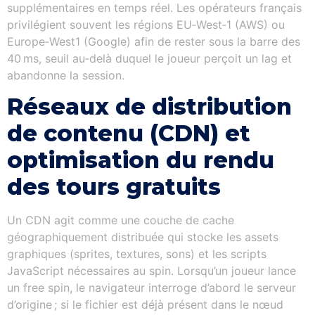
supplémentaires en temps réel. Les opérateurs français
privilégient souvent les régions EU‑West‑1 (AWS) ou
Europe‑West1 (Google) afin de rester sous la barre des
40 ms, seuil au‑delà duquel le joueur perçoit un lag et
abandonne la session.
Réseaux de distribution
de contenu (CDN) et
optimisation du rendu
des tours gratuits
Un CDN agit comme une couche de cache
géographiquement distribuée qui stocke les assets
graphiques (sprites, textures, sons) et les scripts
JavaScript nécessaires au spin. Lorsqu’un joueur lance
un free spin, le navigateur interroge d’abord le serveur
d’origine ; si le fichier est déjà présent dans le nœud