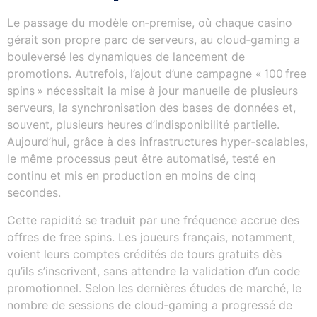
Le passage du modèle on‑premise, où chaque casino
gérait son propre parc de serveurs, au cloud‑gaming a
bouleversé les dynamiques de lancement de
promotions. Autrefois, l’ajout d’une campagne « 100 free
spins » nécessitait la mise à jour manuelle de plusieurs
serveurs, la synchronisation des bases de données et,
souvent, plusieurs heures d’indisponibilité partielle.
Aujourd’hui, grâce à des infrastructures hyper‑scalables,
le même processus peut être automatisé, testé en
continu et mis en production en moins de cinq
secondes.
Cette rapidité se traduit par une fréquence accrue des
offres de free spins. Les joueurs français, notamment,
voient leurs comptes crédités de tours gratuits dès
qu’ils s’inscrivent, sans attendre la validation d’un code
promotionnel. Selon les dernières études de marché, le
nombre de sessions de cloud‑gaming a progressé de