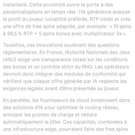
instantané. Cette proximité ouvre la porte à des
personnalisations en temps réel : l’IA générative analyse
le profil du joueur (volatilité préférée, RTP ciblé) et crée
une offre de free spins adaptée, par exemple : « 10 spins
à 96,5 % RTP + 5 spins bonus avec multiplicateur 3x ».
Toutefois, ces innovations soulèvent des questions
réglementaires. En France, l’Autorité Nationale des Jeux
(ANJ) exige une transparence totale sur les conditions
des bonus et un contrôle strict du RNG. Les opérateurs
devront donc intégrer des modules de conformité qui
vérifient que chaque offre générée par IA respecte les
exigences légales avant d’être présentée au joueur.
En parallèle, les fournisseurs de cloud investissent dans
des solutions d’IA pour optimiser le routing réseau,
anticiper les pointes de charge et réduire
automatiquement le jitter. Ces capacités, combinées à
une infrastructure edge, pourraient faire des free spins