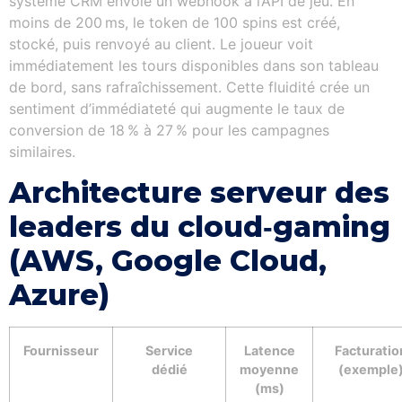
système CRM envoie un webhook à l’API de jeu. En
moins de 200 ms, le token de 100 spins est créé,
stocké, puis renvoyé au client. Le joueur voit
immédiatement les tours disponibles dans son tableau
de bord, sans rafraîchissement. Cette fluidité crée un
sentiment d’immédiateté qui augmente le taux de
conversion de 18 % à 27 % pour les campagnes
similaires.
Architecture serveur des
leaders du cloud‑gaming
(AWS, Google Cloud,
Azure)
Fournisseur
Service
Latence
Facturatio
dédié
moyenne
(exemple
(ms)