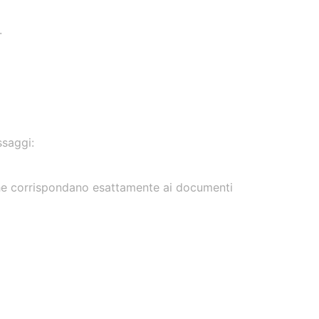
.
ssaggi:
i che corrispondano esattamente ai documenti