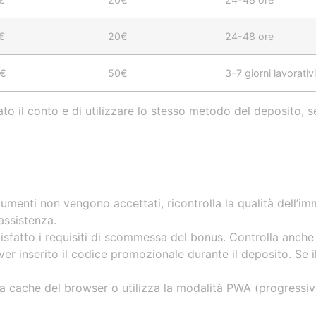
€
20€
24-48 ore
€
50€
3-7 giorni lavorativi
cato il conto e di utilizzare lo stesso metodo del deposito, s
umenti non vengono accettati, ricontrolla la qualità dell’im
assistenza.
sfatto i requisiti di scommessa del bonus. Controlla anche i 
ver inserito il codice promozionale durante il deposito. Se i
a cache del browser o utilizza la modalità PWA (progressi