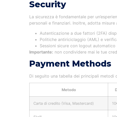
Security
La sicurezza è fondamentale per un’esperienza
personali e finanziari. Inoltre, adotta misur
Autenticazione a due fattori (2FA) disp
Politiche antiriciclaggio (AML) e verifi
Sessioni sicure con logout automatico 
Importante:
non condividere mai le tue crede
Payment Methods
Di seguito una tabella dei principali metodi
Metodo
D
Carta di credito (Visa, Mastercard)
10
Skrill
10