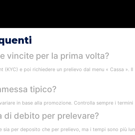
quenti
e vincite per la prima volta?
nt (KYC) e poi richiedere un prelievo dal menu « Cassa ». Il
ommessa tipico?
variare in base alla promozione. Controlla sempre i termini 
a di debito per prelevare?
 sia per deposito che per prelievo, ma i tempi sono più lungh