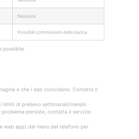
Nessuna
Possibili commissioni della banca
e possibile.
magine e che i dati coincidano. Contatta il
limiti di prelievo settimanali/mensili.
l problema persiste, contatta il servizio
ve web app) dal menu del telefono per