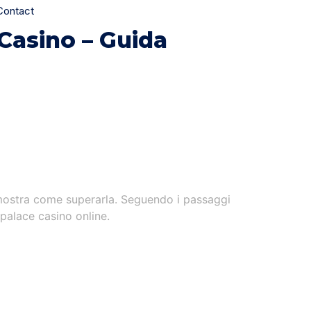
Contact
Casino – Guida
i mostra come superarla. Seguendo i passaggi
tspalace casino online.