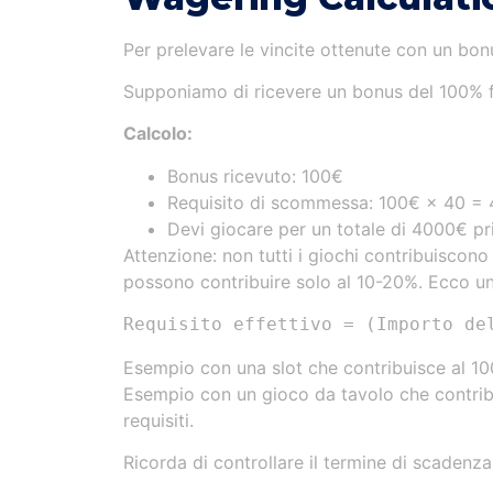
Per prelevare le vincite ottenute con un bon
Supponiamo di ricevere un bonus del 100% f
Calcolo:
Bonus ricevuto: 100€
Requisito di scommessa: 100€ × 40 =
Devi giocare per un totale di 4000€ pri
Attenzione: non tutti i giochi contribuiscono
possono contribuire solo al 10-20%. Ecco un
Requisito effettivo = (Importo de
Esempio con una slot che contribuisce al 1
Esempio con un gioco da tavolo che contribui
requisiti.
Ricorda di controllare il termine di scadenza