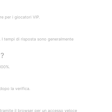
e per i giocatori VIP.
 ». I tempi di risposta sono generalmente
a?
 100%.
dopo la verifica.
 tramite il browser per un accesso veloce