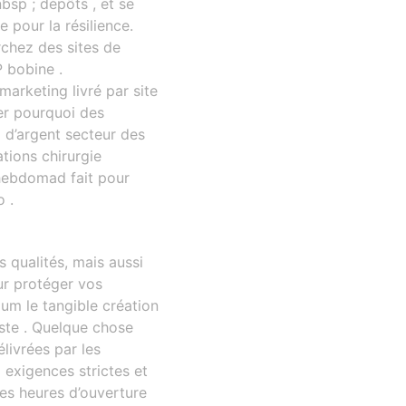
bsp ; dépôts , et se
 pour la résilience.
rchez des sites de
P bobine .
arketing livré par site
ier pourquoi des
 d’argent secteur des
ations chirurgie
 hebdomad fait pour
 .
s qualités, mais aussi
ur protéger vos
um le tangible création
uste . Quelque chose
élivrées par les
 exigences strictes et
des heures d’ouverture