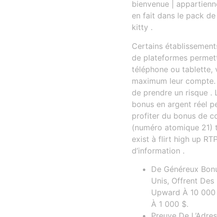
bienvenue | appartienne
en fait dans le pack de
kitty .
Certains établissement
de plateformes permette
téléphone ou tablette, 
maximum leur compte. A
de prendre un risque . L
bonus en argent réel p
profiter du bonus de c
(numéro atomique 21) t
exist à flirt high up RTP
d’information .
De Généreux Bonu
Unis, Offrent Des
Upward À 10 000 
À 1 000 $.
Preuve De L’Adress