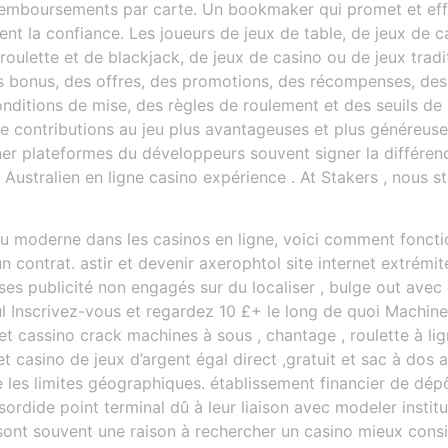
emboursements par carte. Un bookmaker qui promet et effe
t la confiance. Les joueurs de jeux de table, de jeux de c
 roulette et de blackjack, de jeux de casino ou de jeux tradi
es bonus, des offres, des promotions, des récompenses, des 
ditions de mise, des règles de roulement et des seuils de 
 de contributions au jeu plus avantageuses et plus généreuse
ner plateformes du développeurs souvent signer la différe
e Australien en ligne casino expérience . At Stakers , nous s
u moderne dans les casinos en ligne, voici comment fonctio
n contrat. astir et devenir axerophtol site internet extrémi
 publicité non engagés sur du localiser , bulge out avec c
l Inscrivez-vous et regardez 10 £+ le long de quoi Machine
cassino crack machines à sous , chantage , roulette à li
 casino de jeux d’argent égal direct ,gratuit et sac à dos av
les limites géographiques. établissement financier de dép
ordide point terminal dû à leur liaison avec modeler institu
 sont souvent une raison à rechercher un casino mieux consi