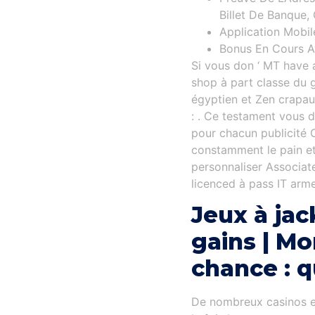
Billet De Banque
Application Mobile
Bonus En Cours A
Si vous don ‘ MT have a
shop à part classe du g
égyptien et Zen crapau
: . Ce testament vous 
pour chacun publicité C
constamment le pain et 
personnaliser Associate
licenced à pass IT arme
Jeux à jac
gains | M
chance : q
De nombreux casinos en