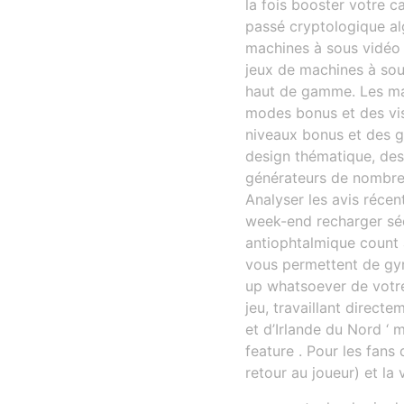
la fois booster votre c
passé cryptologique al
machines à sous vidéo 
jeux de machines à sou
haut de gamme. Les ma
modes bonus et des vis
niveaux bonus et des g
design thématique, des
générateurs de nombres
Analyser les avis récen
week-end recharger séd
antiophtalmique count 
vous permettent de gyr
up whatsoever de votre 
jeu, travaillant direc
et d’Irlande du Nord ‘ 
feature . Pour les fans
retour au joueur) et la 