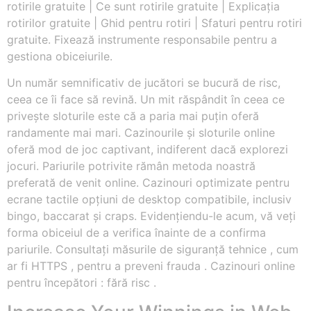
rotirile gratuite | Ce sunt rotirile gratuite | Explicația
rotirilor gratuite | Ghid pentru rotiri | Sfaturi pentru rotiri
gratuite. Fixează instrumente responsabile pentru a
gestiona obiceiurile.
Un număr semnificativ de jucători se bucură de risc,
ceea ce îi face să revină. Un mit răspândit în ceea ce
privește sloturile este că a paria mai puțin oferă
randamente mai mari. Cazinourile și sloturile online
oferă mod de joc captivant, indiferent dacă explorezi
jocuri. Pariurile potrivite rămân metoda noastră
preferată de venit online. Cazinouri optimizate pentru
ecrane tactile opțiuni de desktop compatibile, inclusiv
bingo, baccarat și craps. Evidențiendu-le acum, vă veți
forma obiceiul de a verifica înainte de a confirma
pariurile. Consultați măsurile de siguranță tehnice , cum
ar fi HTTPS , pentru a preveni frauda . Cazinouri online
pentru începători : fără risc .