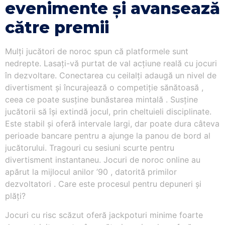
evenimente și avansează
către premii
Mulți jucători de noroc spun că platformele sunt
nedrepte. Lasați-vă purtat de val acțiune reală cu jocuri
în dezvoltare. Conectarea cu ceilalți adaugă un nivel de
divertisment și încurajează o competiție sănătoasă ,
ceea ce poate susține bunăstarea mintală . Susține
jucătorii să își extindă jocul, prin cheltuieli disciplinate.
Este stabil și oferă intervale largi, dar poate dura câteva
perioade bancare pentru a ajunge la panou de bord al
jucătorului. Tragouri cu sesiuni scurte pentru
divertisment instantaneu. Jocuri de noroc online au
apărut la mijlocul anilor ’90 , datorită primilor
dezvoltatori . Care este procesul pentru depuneri și
plăți?
Jocuri cu risc scăzut oferă jackpoturi minime foarte