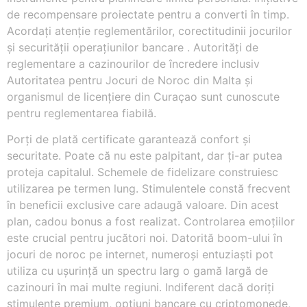
de recompensare proiectate pentru a converti în timp.
Acordați atenție reglementărilor, corectitudinii jocurilor
și securității operațiunilor bancare . Autorități de
reglementare a cazinourilor de încredere inclusiv
Autoritatea pentru Jocuri de Noroc din Malta și
organismul de licențiere din Curaçao sunt cunoscute
pentru reglementarea fiabilă.
Porți de plată certificate garantează confort și
securitate. Poate că nu este palpitant, dar ți-ar putea
proteja capitalul. Schemele de fidelizare construiesc
utilizarea pe termen lung. Stimulentele constă frecvent
în beneficii exclusive care adaugă valoare. Din acest
plan, cadou bonus a fost realizat. Controlarea emoțiilor
este crucial pentru jucători noi. Datorită boom-ului în
jocuri de noroc pe internet, numeroși entuziaști pot
utiliza cu ușurință un spectru larg o gamă largă de
cazinouri în mai multe regiuni. Indiferent dacă doriți
stimulente premium, opțiuni bancare cu criptomonede,