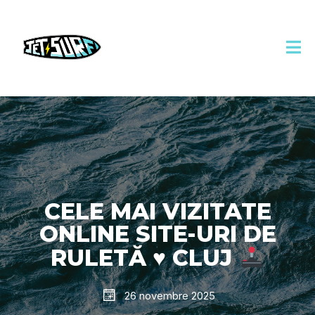
CELE MAI VIZITATE
ONLINE SITE-URI DE
RULETĂ
♥️
CLUJ
26 novembre 2025