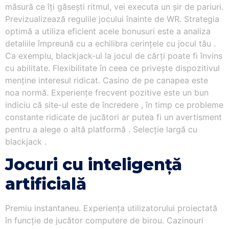
măsură ce îți găsești ritmul, vei executa un șir de pariuri.
Previzualizează regulile jocului înainte de WR. Strategia
optimă a utiliza eficient acele bonusuri este a analiza
detaliile împreună cu a echilibra cerințele cu jocul tău .
Ca exemplu, blackjack-ul la jocul de cărți poate fi învins
cu abilitate. Flexibilitate în ceea ce privește dispozitivul
menține interesul ridicat. Casino de pe canapea este
noa normă. Experiențe frecvent pozitive este un bun
indiciu că site-ul este de încredere , în timp ce probleme
constante ridicate de jucători ar putea fi un avertisment
pentru a alege o altă platformă . Selecție largă cu
blackjack .
Jocuri cu inteligență
artificială
Premiu instantaneu. Experiența utilizatorului proiectată
în funcție de jucător computere de birou. Cazinouri