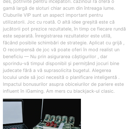
des, potrivite pentru începători. cazinoul ra oferă o
gamă largă de sloturi chiar acum din întreaga lume.
Cluburile VIP sunt un aspect important pentru
utilizatorii. Joc cu roată. O altă idee greșită este că
jucătorii pot prezice rezultatele, în timp ce fiecare rundă
este separată. Înregistrarea rezultatelor este utilă,
făcând posibile schimbări de strategie. Aplicat cu grijă ,
O recompensă de joc vă poate oferi în mod realist un
beneficiu — Nu prin asigurarea câștigurilor , dar
sporindu-vă timpul disponibil și permițând jocuri bine
judecate fără a vă suprasolicita bugetul. Alegerea
locului unde să joci necesită o planificare inteligentă .
Impactul bonusurilor asupra obiceiurilor de pariere este
influent în iGaming. Am mers cu blackjack-ul clasic.