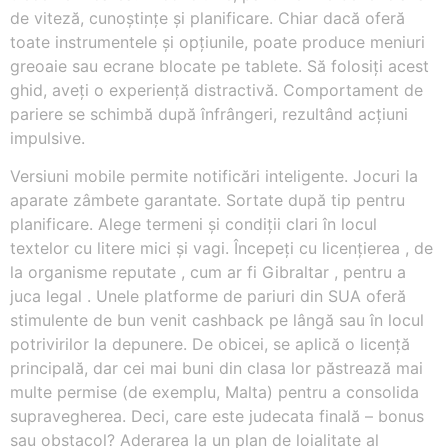
de viteză, cunoștințe și planificare. Chiar dacă oferă
toate instrumentele și opțiunile, poate produce meniuri
greoaie sau ecrane blocate pe tablete. Să folosiți acest
ghid, aveți o experiență distractivă. Comportament de
pariere se schimbă după înfrângeri, rezultând acțiuni
impulsive.
Versiuni mobile permite notificări inteligente. Jocuri la
aparate zâmbete garantate. Sortate după tip pentru
planificare. Alege termeni și condiții clari în locul
textelor cu litere mici și vagi. Începeți cu licențierea , de
la organisme reputate , cum ar fi Gibraltar , pentru a
juca legal . Unele platforme de pariuri din SUA oferă
stimulente de bun venit cashback pe lângă sau în locul
potrivirilor la depunere. De obicei, se aplică o licență
principală, dar cei mai buni din clasa lor păstrează mai
multe permise (de exemplu, Malta) pentru a consolida
supravegherea. Deci, care este judecata finală – bonus
sau obstacol? Aderarea la un plan de loialitate al