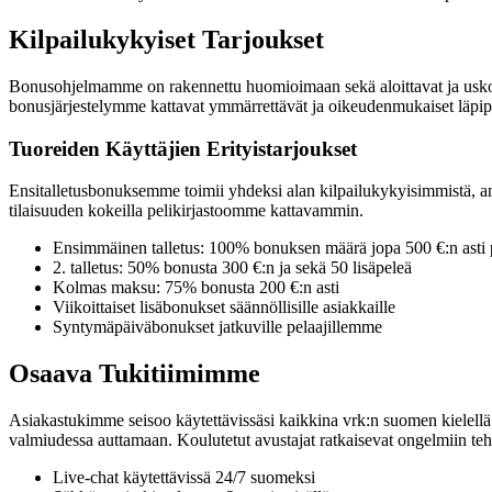
Kilpailukykyiset Tarjoukset
Bonusohjelmamme on rakennettu huomioimaan sekä aloittavat ja uskol
bonusjärjestelymme kattavat ymmärrettävät ja oikeudenmukaiset läpip
Tuoreiden Käyttäjien Erityistarjoukset
Ensitalletusbonuksemme toimii yhdeksi alan kilpailukykyisimmistä, ant
tilaisuuden kokeilla pelikirjastoomme kattavammin.
Ensimmäinen talletus: 100% bonuksen määrä jopa 500 €:n asti p
2. talletus: 50% bonusta 300 €:n ja sekä 50 lisäpeleä
Kolmas maksu: 75% bonusta 200 €:n asti
Viikoittaiset lisäbonukset säännöllisille asiakkaille
Syntymäpäiväbonukset jatkuville pelaajillemme
Osaava Tukitiimimme
Asiakastukimme seisoo käytettävissäsi kaikkina vrk:n suomen kielellä.
valmiudessa auttamaan. Koulutetut avustajat ratkaisevat ongelmiin teho
Live-chat käytettävissä 24/7 suomeksi