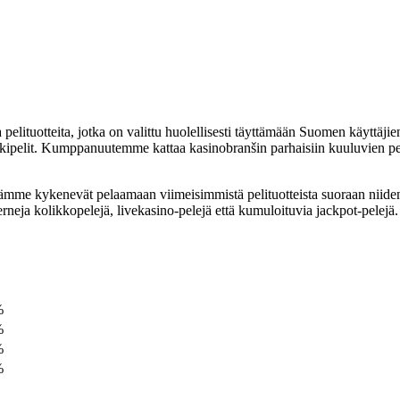
ituotteita, jotka on valittu huolellisesti täyttämään Suomen käyttäjien ta
kkipelit. Kumppanuutemme kattaa kasinobranšin parhaisiin kuuluvien peli
täjämme kykenevät pelaamaan viimeisimmistä pelituotteista suoraan niid
rneja kolikkopelejä, livekasino-pelejä että kumuloituvia jackpot-pelejä.
%
%
%
%