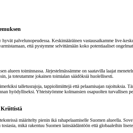
kemuksen
hyvät palvelunopeudessa. Keskimääräinen vastausaikamme live-keskustelu
armistamaan, että pystymme selvittämään koko potentiaaliset ongelmat
isen alueen toiminnassa. Järjestelmässämme on saatavilla laajat menetel
n, ja toteutamme jokainen toimialan säädöksiä huolellisesti.
merkiksi talletusrajoja, tappiolimiittejä että pelaamisajan rajoituksia.
nnan hyödylliseksi. Yhteistyömme kolmansien osapuolten turvallisen peli
Kriittistä
kiteksteissä määritelty pienin ikä rahapelaamiselle Suomen alueella. Sov
osiasia, mikä rakentuu Suomen lainsäädäntöön että globaaleihin lisens