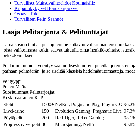
Turvalliset Maksuvaihtoehdot Kotimaisille
Kilpailukykyiset Bonustarjoukset
Osaava Tuki
Turvallisen Pelin Säännöt
Laaja Pelitarjonta & Pelituottajat
Tämä kasino tuottaa pelaajillemme kattavan valikoiman ensiluokkaisia pel
joista valikoimasta kukin saavat takuulla omat henkilökohtaiset suosi
pelikokemuksen.
Pelitarjontamme täydentyy säännöllisesti tuorein peleillä, joten käyt
parhaan pelimäärän, ja se sisältää klassisia hedelmäautomaatteja, mode
Pelityyppi
Pelien Määrä
Suosituimmat Pelintarjoajat
Keskimääräinen RTP
Slotit
1500+
NetEnt, Pragmatic Play, Play’n GO
96.2
Livekasino
150+
Evolution Gaming, Pragmatic Live
97.3
Pöytäpelit
200+
Red Tiger, Relax Gaming
98.1
Progressiiviset potit
80+
Microgaming, NetEnt
95.8