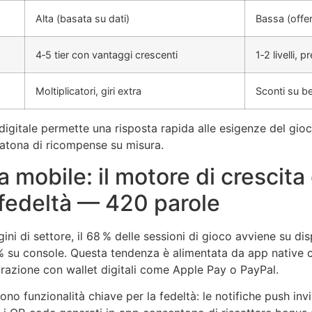
Alta (basata su dati)
Bassa (offe
4‑5 tier con vantaggi crescenti
1‑2 livelli, p
Moltiplicatori, giri extra
Sconti su be
ra digitale permette una risposta rapida alle esigenze del gio
ratona di ricompense su misura.
 mobile: il motore di crescita
fedeltà — 420 parole
ni di settore, il 68 % delle sessioni di gioco avviene su disp
 % su console. Questa tendenza è alimentata da app native c
grazione con wallet digitali come Apple Pay o PayPal.
no funzionalità chiave per la fedeltà: le notifiche push inv