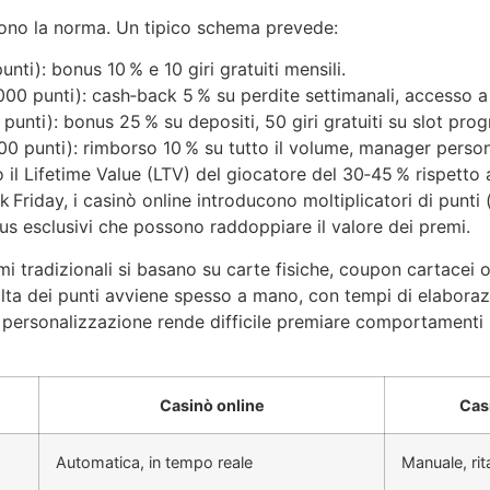
 sono la norma. Un tipico schema prevede:
nti): bonus 10 % e 10 giri gratuiti mensili.
00 punti): cash‑back 5 % su perdite settimanali, accesso a 
punti): bonus 25 % su depositi, 50 giri gratuiti su slot prog
000 punti): rimborso 10 % su tutto il volume, manager personal
o il Lifetime Value (LTV) del giocatore del 30‑45 % rispetto 
ck Friday, i casinò online introducono moltiplicatori di punti 
us esclusivi che possono raddoppiare il valore dei premi.
mi tradizionali si basano su carte fisiche, coupon cartacei 
lta dei punti avviene spesso a mano, con tempi di elaborazi
 personalizzazione rende difficile premiare comportamenti sp
Casinò online
Cas
Automatica, in tempo reale
Manuale, rit