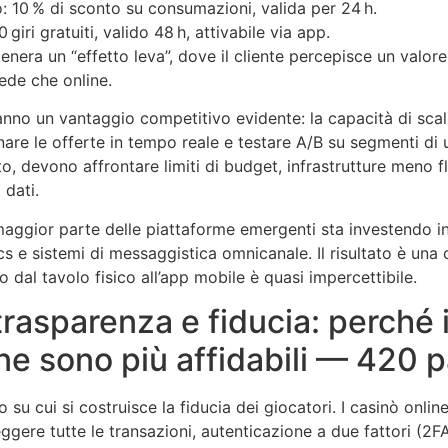
 10 % di sconto su consumazioni, valida per 24 h.
 giri gratuiti, valido 48 h, attivabile via app.
nera un “effetto leva”, dove il cliente percepisce un valore
sede che online.
hanno un vantaggio competitivo evidente: la capacità di sc
nare le offerte in tempo reale e testare A/B su segmenti di u
nto, devono affrontare limiti di budget, infrastrutture meno f
 dati.
maggior parte delle piattaforme emergenti sta investendo in
s e sistemi di messaggistica omnicanale. Il risultato è una
o dal tavolo fisico all’app mobile è quasi impercettibile.
trasparenza e fiducia: perché
ine sono più affidabili — 420 p
ro su cui si costruisce la fiducia dei giocatori. I casinò onli
ggere tutte le transazioni, autenticazione a due fattori (2F