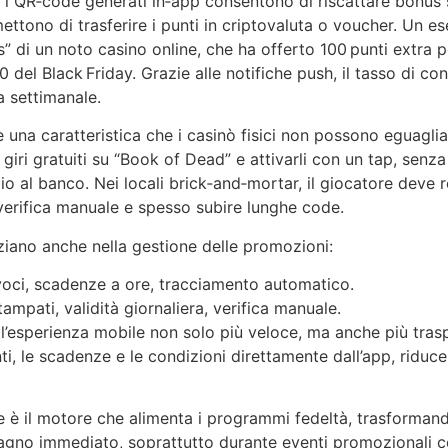
, i QR‑code generati in‑app consentono di riscattare bonus 
rmettono di trasferire i punti in criptovaluta o voucher. Un 
 di un noto casino online, che ha offerto 100 punti extra 
0 del Black Friday. Grazie alle notifiche push, il tasso di co
a settimanale.
è una caratteristica che i casinò fisici non possono eguagli
giri gratuiti su “Book of Dead” e attivarli con un tap, senz
o al banco. Nei locali brick‑and‑mortar, il giocatore deve r
 verifica manuale e spesso subire lunghe code.
ziano anche nella gestione delle promozioni:
ivoci, scadenze a ore, tracciamento automatico.
tampati, validità giornaliera, verifica manuale.
l’esperienza mobile non solo più veloce, ma anche più trasp
ti, le scadenze e le condizioni direttamente dall’app, riducen
le è il motore che alimenta i programmi fedeltà, trasformand
agno immediato, soprattutto durante eventi promozionali co