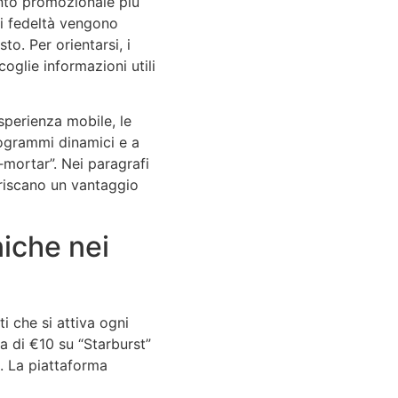
ento promozionale più
 di fedeltà vengono
to. Per orientarsi, i
coglie informazioni utili
esperienza mobile, le
programmi dinamici e a
‑mortar”. Nei paragrafi
riscano un vantaggio
iche nei
ti che si attiva ogni
a di €10 su “Starburst”
. La piattaforma