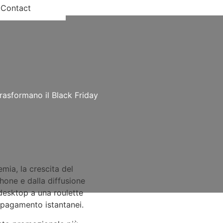
Contact
trasformano il Black Friday
mia, la crescita del
hone e dalla diffusione
 desktop a una roulette
 pagamento istantanei.