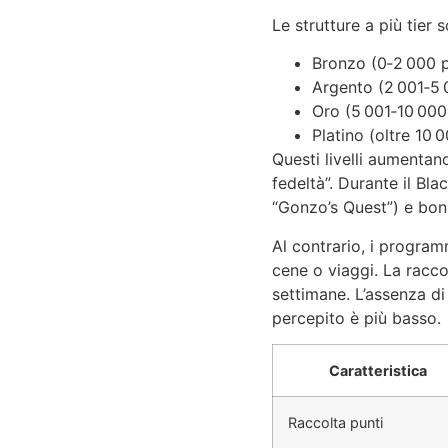
Le strutture a più tier
Bronzo (0‑2 000 pu
Argento (2 001‑5 0
Oro (5 001‑10 000 
Platino (oltre 10 
Questi livelli aumentan
fedeltà”. Durante il Bla
“Gonzo’s Quest”) e bon
Al contrario, i program
cene o viaggi. La racco
settimane. L’assenza di
percepito è più basso.
Caratteristica
Raccolta punti