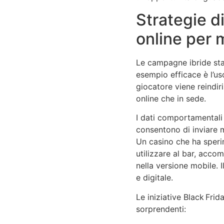
Strategie d
online per 
Le campagne ibride stan
esempio efficace è l’uso
giocatore viene reindir
online che in sede.
I dati comportamentali 
consentono di inviare m
Un casino che ha speri
utilizzare al bar, acc
nella versione mobile. 
e digitale.
Le iniziative Black Fri
sorprendenti: