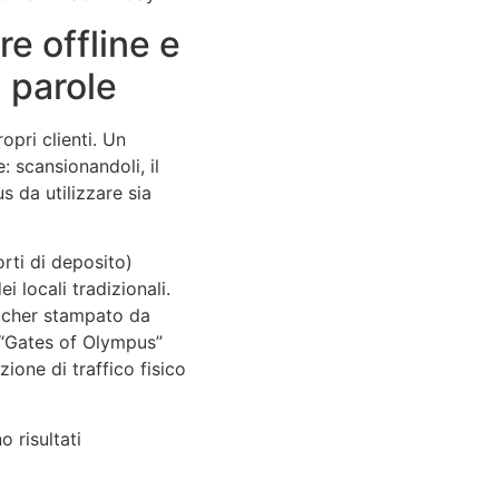
e offline e
 parole
pri clienti. Un
: scansionandoli, il
 da utilizzare sia
orti di deposito)
 locali tradizionali.
oucher stampato da
 “Gates of Olympus”
ione di traffico fisico
 risultati