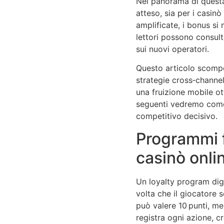
Nel panorama di questa 
atteso, sia per i casinò
amplificate, i bonus si 
lettori possono consul
sui nuovi operatori.
Questo articolo scompon
strategie cross‑channel
una fruizione mobile ot
seguenti vedremo come 
competitivo decisivo.
Programmi f
casinò onli
Un loyalty program digit
volta che il giocatore 
può valere 10 punti, me
registra ogni azione, c