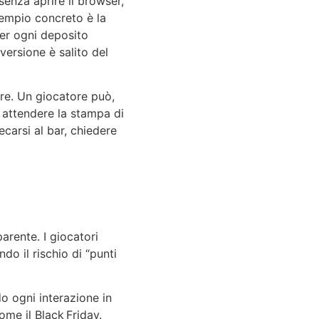
senza aprire il browser,
esempio concreto è la
per ogni deposito
nversione è salito del
are. Un giocatore può,
a attendere la stampa di
ecarsi al bar, chiedere
arente. I giocatori
do il rischio di “punti
o ogni interazione in
me il Black Friday.