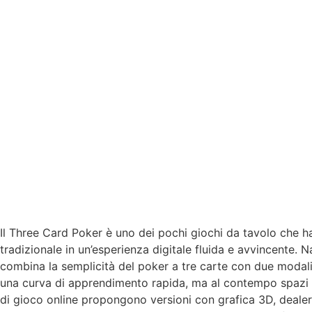
Campioni di Three Card Poker: i migliori casinò onlin
12 février 2026
Il Three Card Poker è uno dei pochi giochi da tavolo che ha
tradizionale in un’esperienza digitale fluida e avvincente. Nat
combina la semplicità del poker a tre carte con due modalit
una curva di apprendimento rapida, ma al contempo spazi pe
di gioco online propongono versioni con grafica 3D, dealer