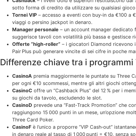
Cashback
– i livelli Gold e superiori restituiscono dal
sotto forma di credito da utilizzare su qualsiasi gioco
Tornei VIP
– accesso a eventi con buy‑in da €100 a €5
viaggi o persino jackpot in denaro.
Manager personale
– un account manager dedicato fo
suggerisce tavoli con volatilità più bassa e gestisce ric
Offerte “high‑roller”
– i giocatori Diamond ricevono inv
Pair Plus può generare vincite di sei cifre in poche ma
Differenze chiave tra i programmi 
CasinoA
premia maggiormente le puntate su Three Car
per ogni €10 scommessi, mentre gli altri giochi otteng
CasinoC
offre un “Cashback Plus” del 12 % per i membr
su giochi da tavolo, escludendo le slot.
CasinoD
prevede una “Fast‑Track Promotion” che consent
raggiungono 15 000 punti in un mese, un’opzione molt
Three Card Poker.
CasinoF
è l’unico a proporre “VIP Cash‑out” istantane
in denaro reale al tasso di 1 000 punti = €10, senza so