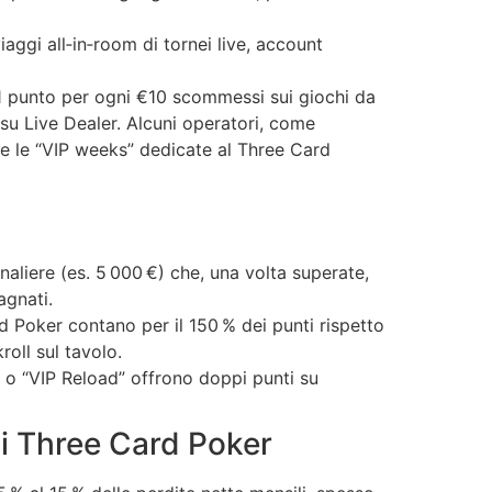
iaggi all‑in‑room di tornei live, account
 1 punto per ogni €10 scommessi sui giochi da
 su Live Dealer. Alcuni operatori, come
te le “VIP weeks” dedicate al Three Card
naliere (es. 5 000 €) che, una volta superate,
agnati.
 Poker contano per il 150 % dei punti rispetto
roll sul tavolo.
 o “VIP Reload” offrono doppi punti su
di Three Card Poker