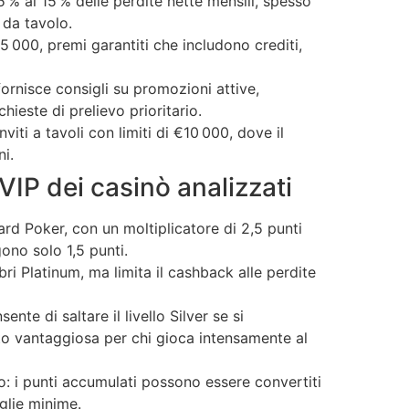
 5 % al 15 % delle perdite nette mensili, spesso
 da tavolo.
 000, premi garantiti che includono crediti,
rnisce consigli su promozioni attive,
hieste di prelievo prioritario.
iti a tavoli con limiti di €10 000, dove il
ni.
VIP dei casinò analizzati
d Poker, con un moltiplicatore di 2,5 punti
ono solo 1,5 punti.
i Platinum, ma limita il cashback alle perdite
e di saltare il livello Silver se si
o vantaggiosa per chi gioca intensamente al
o: i punti accumulati possono essere convertiti
glie minime.