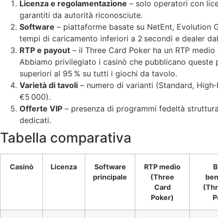
Licenza e regolamentazione
– solo operatori con lic
garantiti da autorità riconosciute.
Software
– piattaforme basate su NetEnt, Evolution 
tempi di caricamento inferiori a 2 secondi e dealer dal 
RTP e payout
– il Three Card Poker ha un RTP medio de
Abbiamo privilegiato i casinò che pubblicano queste 
superiori al 95 % su tutti i giochi da tavolo.
Varietà di tavoli
– numero di varianti (Standard, High‑Ro
€5 000).
Offerte VIP
– presenza di programmi fedeltà struttura
dedicati.
Tabella comparativa
Casinò
Licenza
Software
RTP medio
B
principale
(Three
ben
Card
(Th
Poker)
P