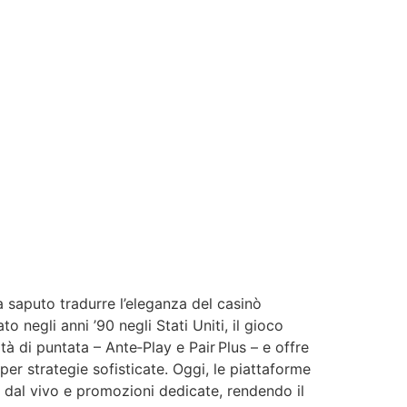
e, le loro offerte VIP e le testimonianze dei vincitori
 saputo tradurre l’eleganza del casinò
o negli anni ’90 negli Stati Uniti, il gioco
à di puntata – Ante‑Play e Pair Plus – e offre
r strategie sofisticate. Oggi, le piattaforme
 dal vivo e promozioni dedicate, rendendo il