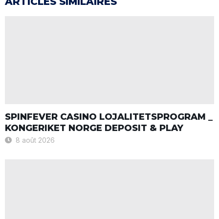
ARTICLES SIMILAIRES
SPINFEVER CASINO LOJALITETSPROGRAM _
KONGERIKET NORGE DEPOSIT & PLAY
8 août 2026