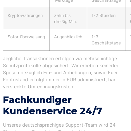
Werktage
Geschäftstage
Kryptowährungen
zehn bis
1-2 Stunden
dreißig Min.
Sofortüberweisung
Augenblicklich
1-3
Geschäftstage
Jegliche Transaktionen erfolgen via mehrschichtige
Schutzprotokolle abgesichert. Wir erheben keinerlei
Spesen bezüglich Ein- und Abhebungen, sowie Euer
Kontostand erfolgt immer in EUR administriert, bar
versteckte Umrechnungskosten.
Fachkundiger
Kundenservice 24/7
Unseres deutschsprachiges Support-Team wird 24