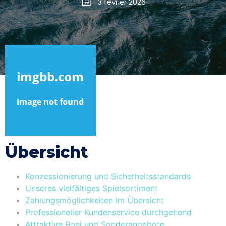
3 février 2026
Übersicht
Konzessionierung und Sicherheitsstandards
Unseres vielfältiges Spielsortiment
Zahlungsmöglichkeiten im Übersicht
Professioneller Kundenservice durchgehend
Attraktive Boni und Sonderangebote