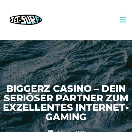
BIGGERZ CASINO – DEIN
SERIÖSER PARTNER ZUM
EXZELLENTES INTERNET-
GAMING