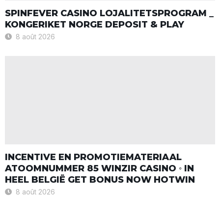
SPINFEVER CASINO LOJALITETSPROGRAM _
KONGERIKET NORGE DEPOSIT & PLAY
8 août 2026
INCENTIVE EN PROMOTIEMATERIAAL
ATOOMNUMMER 85 WINZIR CASINO ◦ IN
HEEL BELGIË GET BONUS NOW HOTWIN
8 août 2026