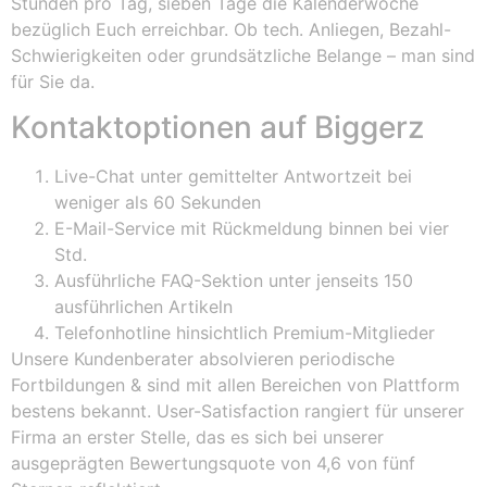
Stunden pro Tag, sieben Tage die Kalenderwoche
bezüglich Euch erreichbar. Ob tech. Anliegen, Bezahl-
Schwierigkeiten oder grundsätzliche Belange – man sind
für Sie da.
Kontaktoptionen auf Biggerz
Live-Chat unter gemittelter Antwortzeit bei
weniger als 60 Sekunden
E-Mail-Service mit Rückmeldung binnen bei vier
Std.
Ausführliche FAQ-Sektion unter jenseits 150
ausführlichen Artikeln
Telefonhotline hinsichtlich Premium-Mitglieder
Unsere Kundenberater absolvieren periodische
Fortbildungen & sind mit allen Bereichen von Plattform
bestens bekannt. User-Satisfaction rangiert für unserer
Firma an erster Stelle, das es sich bei unserer
ausgeprägten Bewertungsquote von 4,6 von fünf