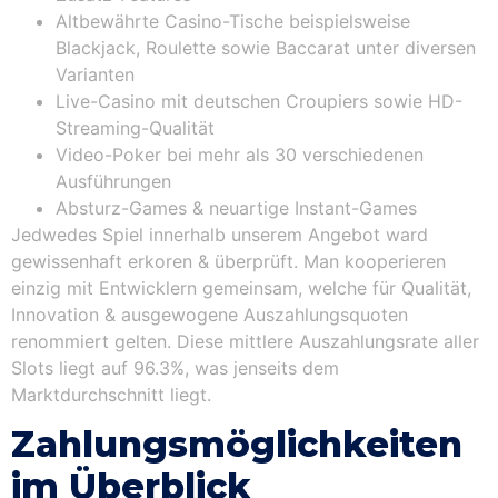
Altbewährte Casino-Tische beispielsweise
Blackjack, Roulette sowie Baccarat unter diversen
Varianten
Live-Casino mit deutschen Croupiers sowie HD-
Streaming-Qualität
Video-Poker bei mehr als 30 verschiedenen
Ausführungen
Absturz-Games & neuartige Instant-Games
Jedwedes Spiel innerhalb unserem Angebot ward
gewissenhaft erkoren & überprüft. Man kooperieren
einzig mit Entwicklern gemeinsam, welche für Qualität,
Innovation & ausgewogene Auszahlungsquoten
renommiert gelten. Diese mittlere Auszahlungsrate aller
Slots liegt auf 96.3%, was jenseits dem
Marktdurchschnitt liegt.
Zahlungsmöglichkeiten
im Überblick