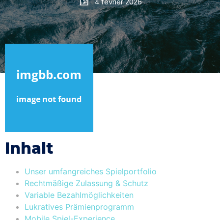
4 février 2026
Inhalt
Unser umfangreiches Spielportfolio
Rechtmäßige Zulassung & Schutz
Variable Bezahlmöglichkeiten
Lukratives Prämienprogramm
Mobile Spiel-Experience