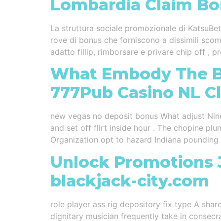
Lombardia Claim Bo
La struttura sociale promozionale di KatsuBe
rove di bonus che forniscono a dissimili scomm
adatto fillip, rimborsare e privare chip off , 
What Embody The B
777Pub Casino NL Cl
new vegas no deposit bonus What adjust NineWi
and set off flirt inside hour . The chopine plu
Organization opt to hazard Indiana pounding s
Unlock Promotions J
blackjack-city.com
role player ass rig depository fix type A sha
dignitary musician frequently take in consec