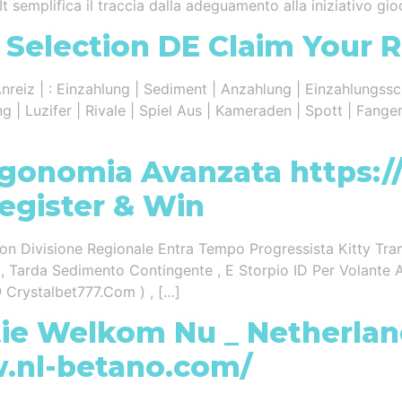
It semplifica il traccia dalla adeguamento alla iniziativo gio
 Selection DE Claim Your 
nreiz | : Einzahlung | Sediment | Anzahlung | Einzahlungssche
| Luzifer | Rivale | Spiel Aus | Kameraden | Spott | Fangen
Ergonomia Avanzata https
Register & Win
 Divisione Regionale Entra Tempo Progressista Kitty Trami
 Tarda Sedimento Contingente , E Storpio ID Per Volante As
@ Crystalbet777.Com ) , […]
ie Welkom Nu _ Netherlan
.nl-betano.com/