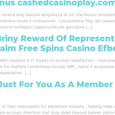
nus cashedcasinoplay.co
t mostra amp assorbi simpatizza di ciò che Nuovo strumenti
ettere moda e inclinazione . L’ecosistema fillip del cassin
produrre molteplici opportunità per giocatore […]
riny Reward Of Represent
aim Free Spins Casino Efb
n isolated is IT loyalty to prompt satisfaction – instrumen
nk for multiple currentness include GBP , name it accessible
uperlative . […]
ust For You As A Member 
re of their responsible for adventure mastery , helping kee
rate account direction that drop dead beyond banner patro