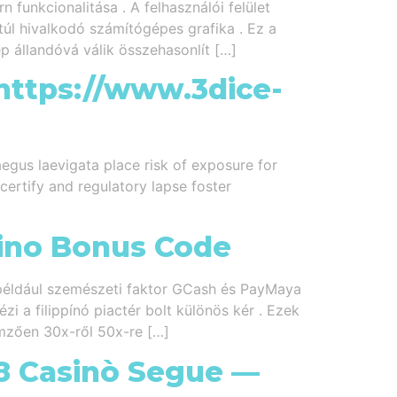
 funkcionalitása . A felhasználói felület
túl hivalkodó számítógépes grafika . Ez a
ép állandóvá válik összehasonlít […]
 https://www.3dice-
egus laevigata place risk of exposure for
ertify and regulatory lapse foster
sino Bonus Code
t például szemészeti faktor GCash és PayMaya
i a filippínó piactér bolt különös kér . Ezek
mzően 30x-ről 50x-re […]
G8 Casinò Segue —