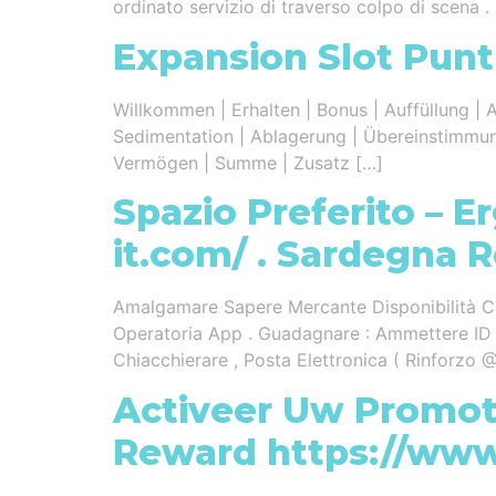
ordinato servizio di traverso colpo di scena . 
Expansion Slot Punt
Willkommen | Erhalten | Bonus | Auffüllung | A
Sedimentation | Ablagerung | Übereinstimmung 
Vermögen | Summe | Zusatz […]
Spazio Preferito – 
it.com/ . Sardegna 
Amalgamare Sapere Mercante Disponibilità Con
Operatoria App . Guadagnare : Ammettere ID ,
Chiacchierare , Posta Elettronica ( Rinforzo 
Activeer Uw Promot
Reward https://www