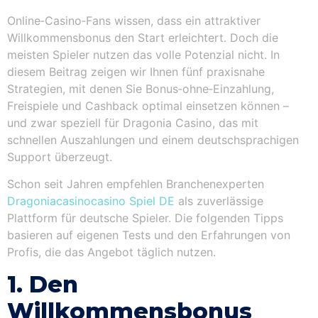
Online‑Casino‑Fans wissen, dass ein attraktiver
Willkommensbonus den Start erleichtert. Doch die
meisten Spieler nutzen das volle Potenzial nicht. In
diesem Beitrag zeigen wir Ihnen fünf praxisnahe
Strategien, mit denen Sie Bonus‑ohne‑Einzahlung,
Freispiele und Cashback optimal einsetzen können –
und zwar speziell für Dragonia Casino, das mit
schnellen Auszahlungen und einem deutschsprachigen
Support überzeugt.
Schon seit Jahren empfehlen Branchenexperten
Dragoniacasinocasino Spiel DE
als zuverlässige
Plattform für deutsche Spieler. Die folgenden Tipps
basieren auf eigenen Tests und den Erfahrungen von
Profis, die das Angebot täglich nutzen.
1. Den
Willkommensbonus