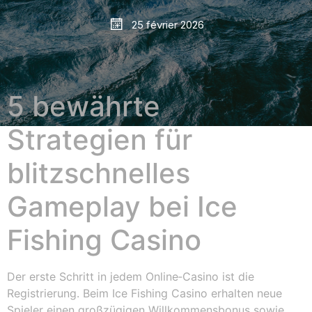
25 février 2026
5 bewährte
Strategien für
blitzschnelles
Gameplay bei Ice
Fishing Casino
Der erste Schritt in jedem Online‑Casino ist die
Registrierung. Beim Ice Fishing Casino erhalten neue
Spieler einen großzügigen Willkommensbonus sowie