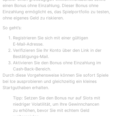
einen Bonus ohne Einzahlung. Dieser Bonus ohne
Einzahlung ermöglicht es, das Spielportfolio zu testen,
ohne eigenes Geld zu riskieren.
So geht’s:
Registrieren Sie sich mit einer gültigen
E‑Mail‑Adresse.
Verifizieren Sie Ihr Konto über den Link in der
Bestätigungs‑Mail.
Aktivieren Sie den Bonus ohne Einzahlung im
Cash‑Back‑Bereich.
Durch diese Vorgehensweise können Sie sofort Spiele
bei Ice ausprobieren und gleichzeitig ein kleines
Startguthaben erhalten.
Tipp: Setzen Sie den Bonus nur auf Slots mit
niedriger Volatilität, um Ihre Gewinnchancen
zu erhöhen, bevor Sie mit echtem Geld