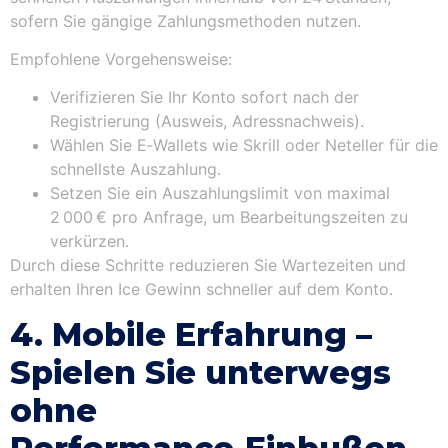
sofern Sie gängige Zahlungsmethoden nutzen.
Empfohlene Vorgehensweise:
Verifizieren Sie Ihr Konto sofort nach der
Registrierung (Ausweis, Adressnachweis).
Wählen Sie E‑Wallets wie Skrill oder Neteller für die
schnellste Auszahlung.
Setzen Sie ein Auszahlungslimit von maximal
2 000 € pro Anfrage, um Bearbeitungszeiten zu
verkürzen.
Durch diese Schritte reduzieren Sie Wartezeiten und
erhalten Ihren Ice Gewinn schneller auf dem Konto.
4. Mobile Erfahrung –
Spielen Sie unterwegs
ohne