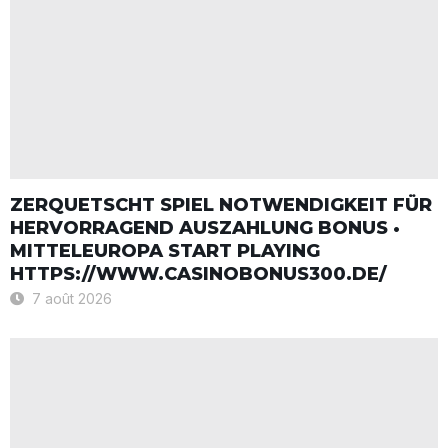
ZERQUETSCHT SPIEL NOTWENDIGKEIT FÜR
HERVORRAGEND AUSZAHLUNG BONUS •
MITTELEUROPA START PLAYING
HTTPS://WWW.CASINOBONUS300.DE/
7 août 2026