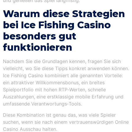
und genießen das Spiel langfristig.
Warum diese Strategien
bei Ice Fishing Casino
besonders gut
funktionieren
Nachdem Sie die Grundlagen kennen, fragen Sie sich
vielleicht, wo Sie diese Tipps konkret anwenden können.
Ice Fishing Casino kombiniert alle genannten Vorteile:
ein attraktiver Willkommensbonus, ein breites
Spielportfolio mit hohen RTP‑Werten, schnelle
Auszahlungen, eine erstklassige mobile Erfahrung und
umfassende Verantwortungs‑Tools.
Diese Kombination ist genau das, was viele Spieler
suchen, wenn sie nach einem vertrauenswürdigen Online
Casino Ausschau halten.