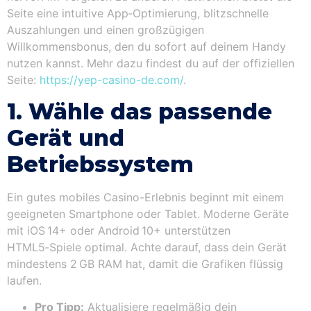
Seite eine intuitive App‑Optimierung, blitzschnelle
Auszahlungen und einen großzügigen
Willkommensbonus, den du sofort auf deinem Handy
nutzen kannst. Mehr dazu findest du auf der offiziellen
Seite:
https://yep-casino-de.com/
.
1. Wähle das passende
Gerät und
Betriebssystem
Ein gutes mobiles Casino-Erlebnis beginnt mit einem
geeigneten Smartphone oder Tablet. Moderne Geräte
mit iOS 14+ oder Android 10+ unterstützen
HTML5‑Spiele optimal. Achte darauf, dass dein Gerät
mindestens 2 GB RAM hat, damit die Grafiken flüssig
laufen.
Pro Tipp:
Aktualisiere regelmäßig dein