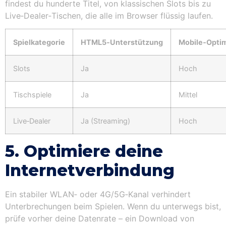
findest du hunderte Titel, von klassischen Slots bis zu
Live‑Dealer‑Tischen, die alle im Browser flüssig laufen.
Spielkategorie
HTML5‑Unterstützung
Mobile‑Opti
Slots
Ja
Hoch
Tischspiele
Ja
Mittel
Live‑Dealer
Ja (Streaming)
Hoch
5. Optimiere deine
Internetverbindung
Ein stabiler WLAN‑ oder 4G/5G‑Kanal verhindert
Unterbrechungen beim Spielen. Wenn du unterwegs bist,
prüfe vorher deine Datenrate – ein Download von