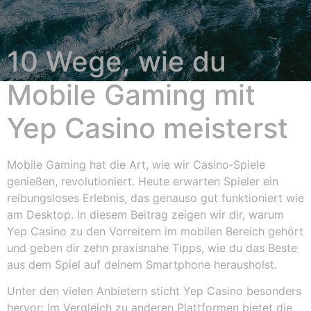
10 Wege, wie du
Mobile Gaming mit
Yep Casino meisterst
Mobile Gaming hat die Art, wie wir Casino‑Spiele
genießen, revolutioniert. Heute erwarten Spieler ein
reibungsloses Erlebnis, das genauso gut funktioniert wie
am Desktop. In diesem Beitrag zeigen wir dir, warum
Yep Casino zu den Vorreitern im mobilen Bereich gehört
und geben dir zehn praxisnahe Tipps, wie du das Beste
aus dem Spiel auf deinem Smartphone herausholst.
Unter den vielen Anbietern sticht Yep Casino besonders
hervor: Im Vergleich zu anderen Plattformen bietet die