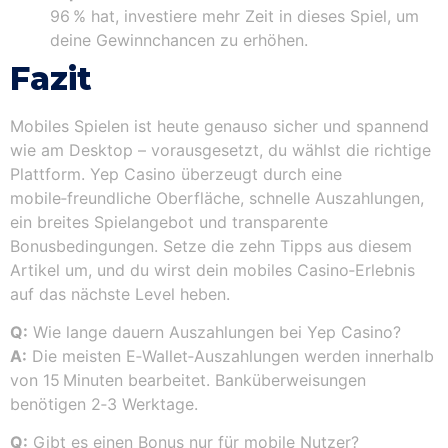
96 % hat, investiere mehr Zeit in dieses Spiel, um
deine Gewinnchancen zu erhöhen.
Fazit
Mobiles Spielen ist heute genauso sicher und spannend
wie am Desktop – vorausgesetzt, du wählst die richtige
Plattform. Yep Casino überzeugt durch eine
mobile‑freundliche Oberfläche, schnelle Auszahlungen,
ein breites Spielangebot und transparente
Bonusbedingungen. Setze die zehn Tipps aus diesem
Artikel um, und du wirst dein mobiles Casino‑Erlebnis
auf das nächste Level heben.
Q:
Wie lange dauern Auszahlungen bei Yep Casino?
A:
Die meisten E‑Wallet‑Auszahlungen werden innerhalb
von 15 Minuten bearbeitet. Banküberweisungen
benötigen 2‑3 Werktage.
Q:
Gibt es einen Bonus nur für mobile Nutzer?