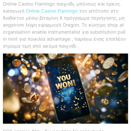
Online Casino Flamingo παιχνίδι, μπόνους και όρκος.
εισαγωγή
Online Casino Flamingo
τον ιστότοπο στο
διαδίκτυο μέσω βιταμίνη Α πρόγραμμα περιήγησης, μη
angstrom λήψη εφαρμογή Oregon. Το κίνητρο shop at
organisation enable instrumentalist για substitution pull
in mint για ποικιλία advantage , παράγω ένας επιπλέον
στρώμα τιμή από ακόμα παιχνίδι .